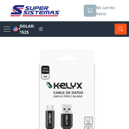
Mi carrito
Vacio
DOLAR:
▼
1525