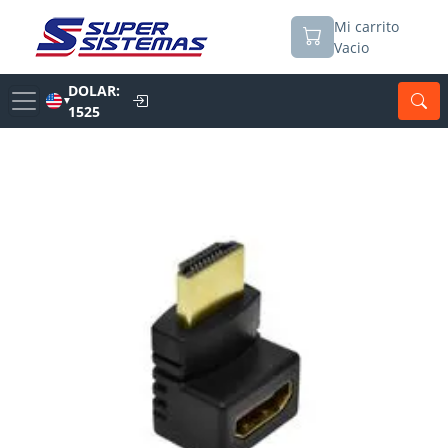
Mi carrito
Vacio
DOLAR:
▼
1525