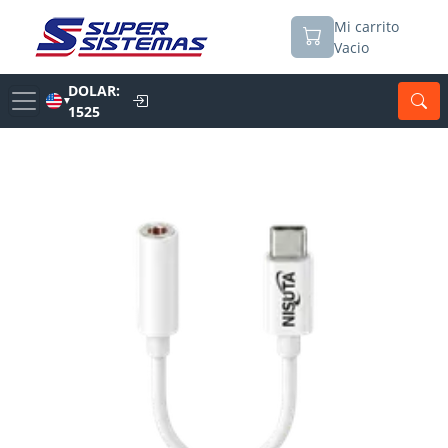
Mi carrito
Vacio
DOLAR:
▼
1525