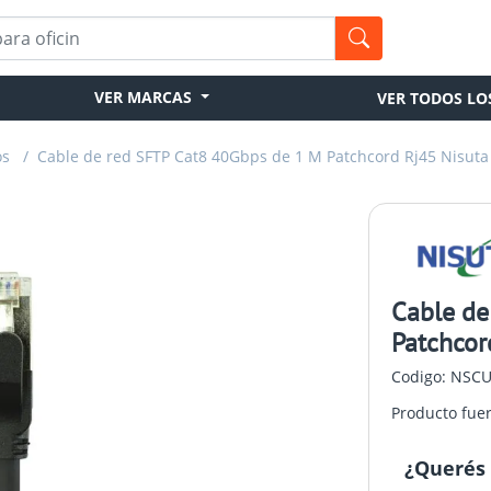
VER MARCAS
VER TODOS LO
os
/
Cable de red SFTP Cat8 40Gbps de 1 M Patchcord Rj45 Nisuta
Cable de
Patchcor
Codigo: NSC
Producto fue
¿Querés 