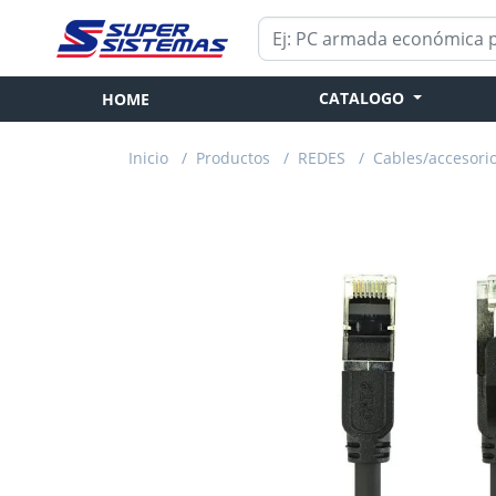
CATALOGO
HOME
Inicio
/
Productos
/
REDES
/
Cables/accesori