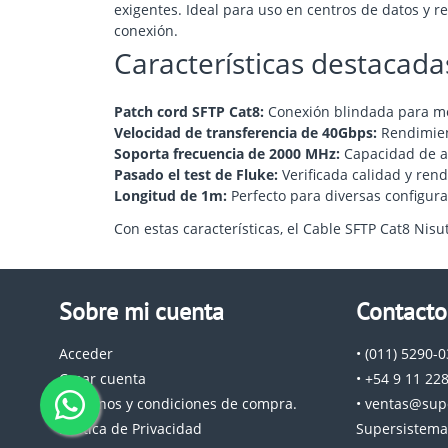
exigentes. Ideal para uso en centros de datos y 
conexión.
Características destacada
Patch cord SFTP Cat8:
Conexión blindada para me
Velocidad de transferencia de 40Gbps:
Rendimien
Soporta frecuencia de 2000 MHz:
Capacidad de a
Pasado el test de Fluke:
Verificada calidad y ren
Longitud de 1m:
Perfecto para diversas configura
Con estas características, el Cable SFTP Cat8 Nis
Sobre mi cuenta
Contacto
Acceder
• (011) 5290-
Crear cuenta
• +54 9 11 22
Términos y condiciones de compra.
• ventas@sup
Política de Privacidad
Supersistema