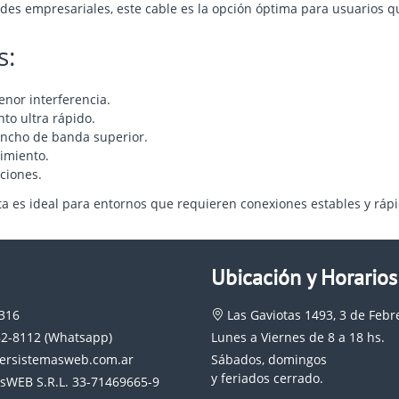
redes empresariales, este cable es la opción óptima para usuarios 
s:
nor interferencia.
to ultra rápido.
ncho de banda superior.
dimiento.
ciones.
uta es ideal para entornos que requieren conexiones estables y ráp
Ubicación y Horarios
0316
Las Gaviotas 1493, 3 de Febr
82-8112 (Whatsapp)
Lunes a Viernes de 8 a 18 hs.
ersistemasweb.com.ar
Sábados, domingos
y feriados cerrado.
sWEB S.R.L. 33-71469665-9