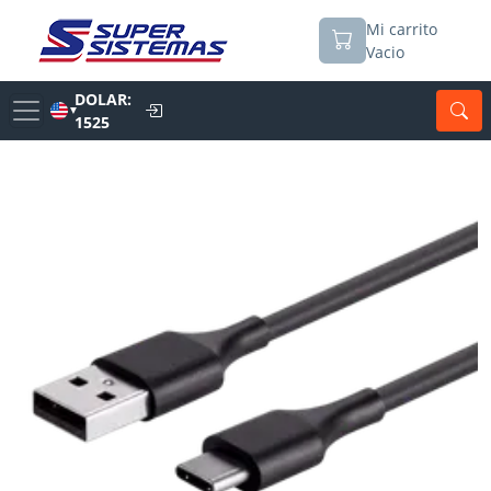
Mi carrito
Vacio
DOLAR:
▼
1525