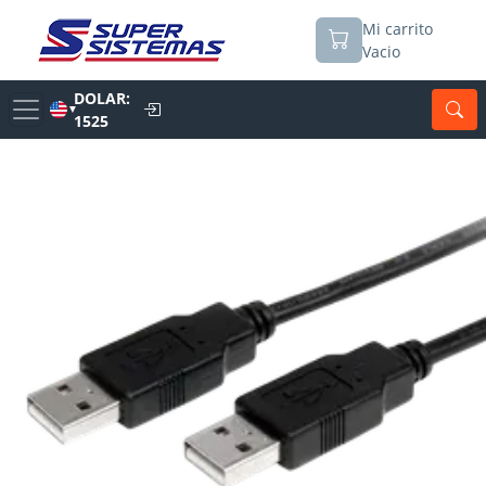
Mi carrito
Vacio
DOLAR:
▼
1525