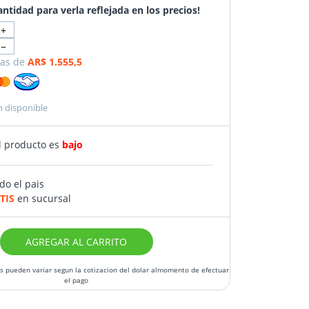
antidad para verla reflejada en los precios!
+
−
as de
AR$ 1.555,5
n disponible
l producto es
bajo
do el pais
TIS
en sucursal
AGREGAR AL CARRITO
os pueden variar segun la cotizacion del dolar almomento de efectuar
el pago