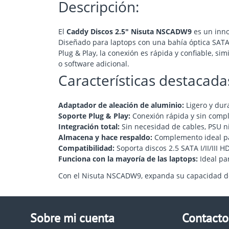
Descripción:
El
Caddy Discos 2.5" Nisuta NSCADW9
es un inno
Diseñado para laptops con una bahía óptica SATA 
Plug & Play, la conexión es rápida y confiable, s
o software adicional.
Características destacada
Adaptador de aleación de aluminio:
Ligero y dur
Soporte Plug & Play:
Conexión rápida y sin compl
Integración total:
Sin necesidad de cables, PSU ni
Almacena y hace respaldo:
Complemento ideal pa
Compatibilidad:
Soporta discos 2.5 SATA I/II/III H
Funciona con la mayoría de las laptops:
Ideal pa
Con el Nisuta NSCADW9, expanda su capacidad d
Sobre mi cuenta
Contacto