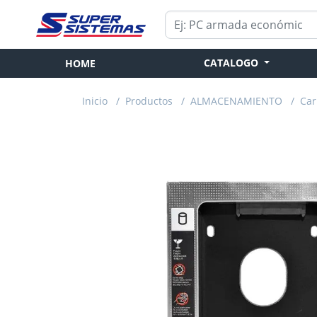
CATALOGO
HOME
Inicio
/
Productos
/
ALMACENAMIENTO
/
Car