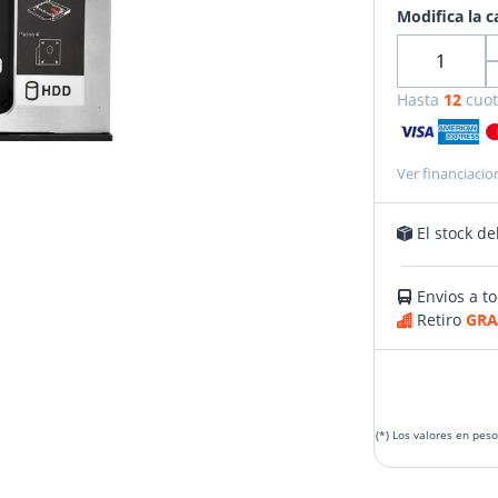
Modifica la c
Hasta
12
cuot
Ver financiacio
El stock de
Envios a to
Retiro
GRA
(*) Los valores en pes