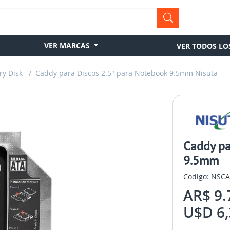
VER MARCAS
VER TODOS LO
ry Disk
/
Caddy para Discos 2.5" para Notebook 9.5mm Nisuta
Caddy pa
9.5mm
Codigo: NSC
AR$ 9.
U$D 6,