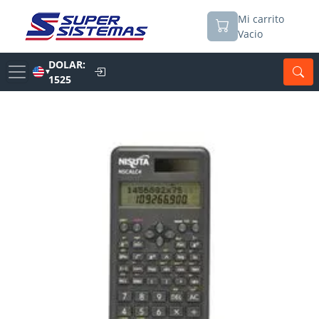
Mi carrito
Vacio
DOLAR:
▼
1525