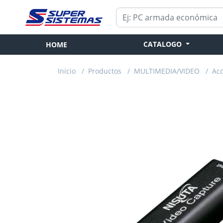
CATALOGO
HOME
Inicio
/
Productos
/
MULTIMEDIA/VIDEO
/
Acc