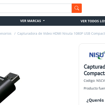
VER MARCAS
VER TODOS LO
esorios
/
Capturadora de Video HDMI Nisuta 1080P USB Compacta
Captura
Compacta
Codigo: NSC
Producto fue
¿Querés 