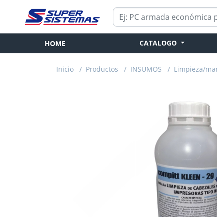
CATALOGO
HOME
Inicio
/
Productos
/
INSUMOS
/
Limpieza/ma