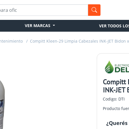
VER MARCAS
VER TODOS LO
ntenimiento
/
Compitt Kleen-29 Limpia Cabezales INK-JET Bidon x 
Compitt 
INK-JET B
Codigo: DTI
Producto fue
¿Querés 