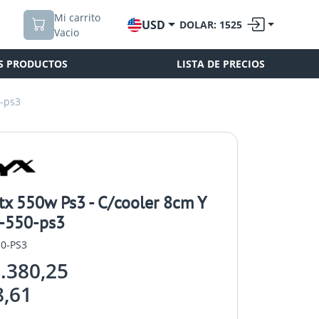
Mi carrito
USD
DOLAR: 1525
Vacio
S PRODUCTOS
LISTA DE PRECIOS
0-ps3
tx 550w Ps3 - C/cooler 8cm Y
-550-ps3
50-PS3
.380,25
,61