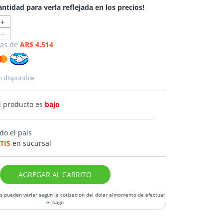
antidad para verla reflejada en los precios!
+
−
as de
AR$ 4.514
n disponible
l producto es
bajo
do el pais
TIS
en sucursal
AGREGAR AL CARRITO
os pueden variar segun la cotizacion del dolar almomento de efectuar
el pago