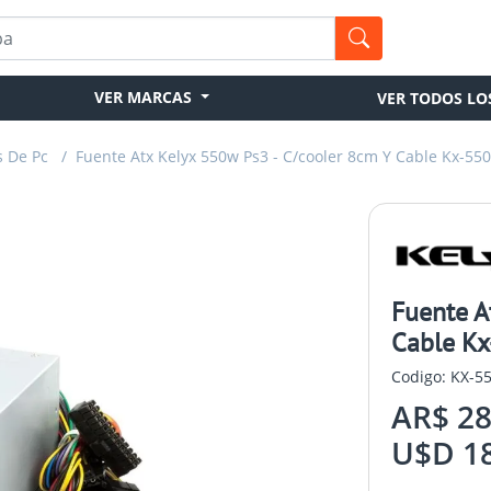
VER MARCAS
VER TODOS LO
s De Pc
/
Fuente Atx Kelyx 550w Ps3 - C/cooler 8cm Y Cable Kx-55
Fuente A
Cable Kx
Codigo: KX-5
AR$ 28
U$D 18