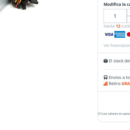
Modifica la c
Hasta
12
cuot
Ver financiacio
El stock de
Envios a to
Retiro
GRA
(*) Los valores en pes