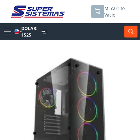
Mi carrito
Vacio
DOLAR:
▼
1525