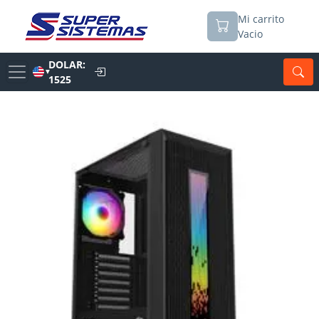
Mi carrito
Vacio
DOLAR:
▼
1525