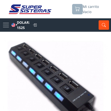
Mi carrito
Vacio
DOLAR:
▼
1525