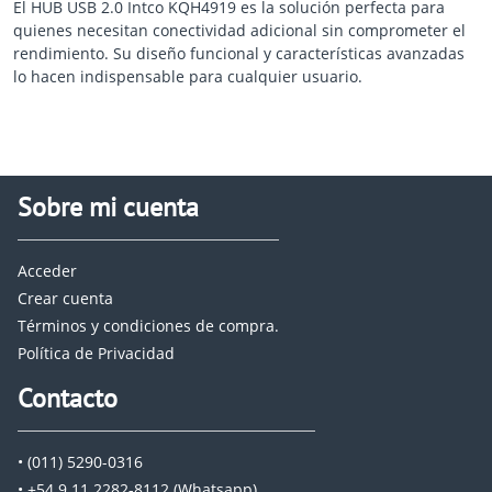
El HUB USB 2.0 Intco KQH4919 es la solución perfecta para
quienes necesitan conectividad adicional sin comprometer el
rendimiento. Su diseño funcional y características avanzadas
lo hacen indispensable para cualquier usuario.
Sobre mi cuenta
Acceder
Crear cuenta
Términos y condiciones de compra.
Política de Privacidad
Contacto
• (011) 5290-0316
• +54 9 11 2282-8112 (Whatsapp)