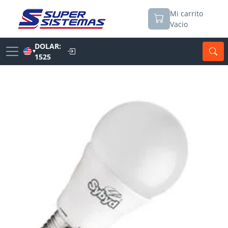
Mi carrito
Vacio
DOLAR:
▼
1525