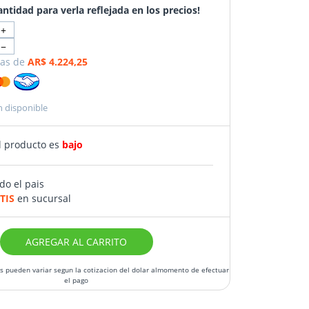
antidad para verla reflejada en los precios!
+
−
as de
AR$ 4.224,25
n disponible
l producto es
bajo
do el pais
TIS
en sucursal
AGREGAR AL CARRITO
os pueden variar segun la cotizacion del dolar almomento de efectuar
el pago