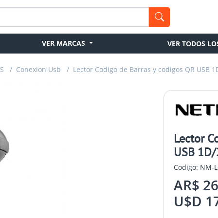
VER MARCAS
VER TODOS LO
OS
/
Conexion Usb
/
Lector Codigo de Barras y codigos QR USB 
Lector C
USB 1D/
Codigo: NM-
AR$ 26
U$D 17