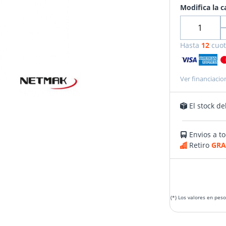
Modifica la c
Hasta
12
cuot
Ver financiacio
El stock de
Envios a to
Retiro
GRA
(*) Los valores en pes