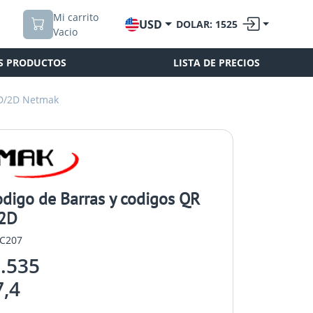
Mi carrito
USD
DOLAR: 1525
Vacio
S PRODUCTOS
LISTA DE PRECIOS
1D/2D Netmak
odigo de Barras y codigos QR
2D
LC207
.535
,4