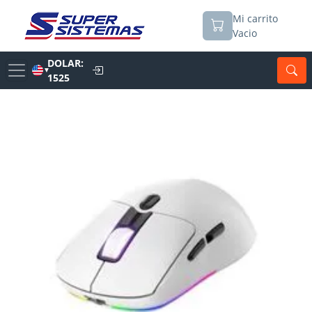
Mi carrito
Vacio
DOLAR:
▼
1525