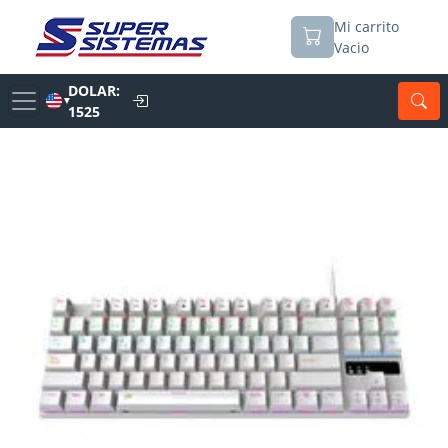
Mi carrito
Vacio
DOLAR:
▼
1525