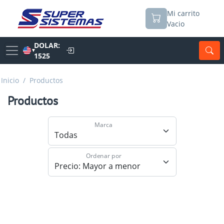
Mi carrito
Vacio
DOLAR:
▼
1525
Inicio
/
Productos
Productos
Marca
Ordenar por