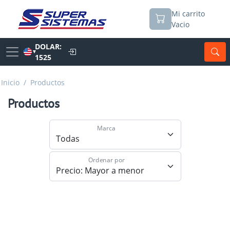
Mi carrito
Vacio
DOLAR:
▼
1525
Inicio
/
Productos
Productos
Marca
Ordenar por