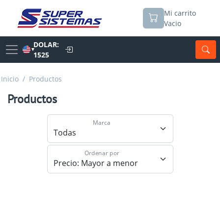
Mi carrito
Vacio
DOLAR:
▼
1525
Inicio
/
Productos
Productos
Marca
Ordenar por