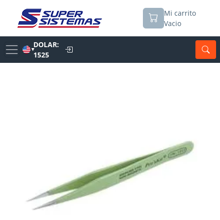
Mi carrito
Vacio
DOLAR:
▼
1525