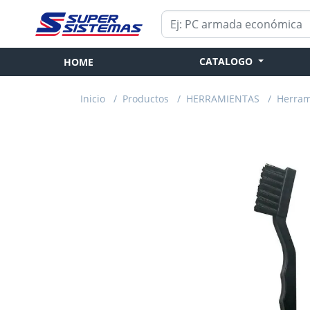
CATALOGO
HOME
Inicio
/
Productos
/
HERRAMIENTAS
/
Herram