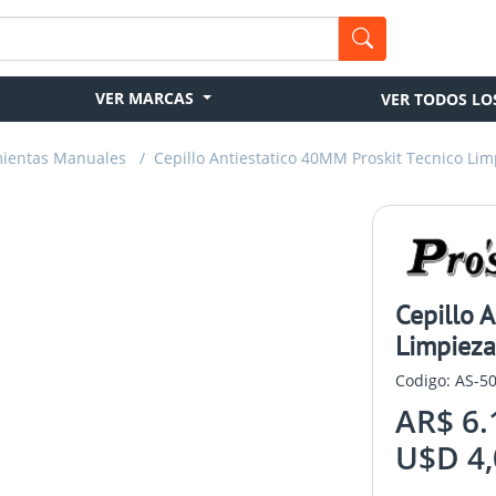
VER MARCAS
VER TODOS LO
ientas Manuales
/
Cepillo Antiestatico 40MM Proskit Tecnico Lim
Cepillo 
Limpieza
Codigo: AS-5
AR$ 6.
U$D 4,