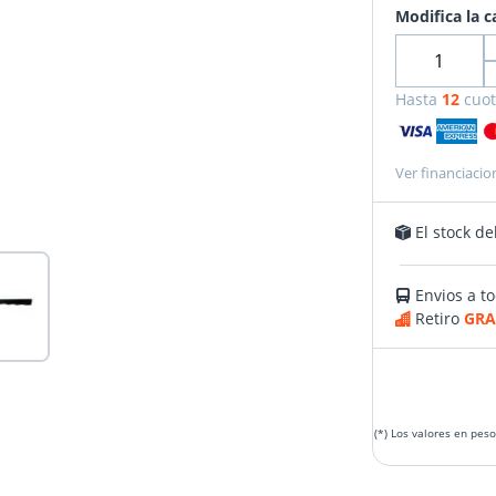
Modifica la c
Hasta
12
cuot
Ver financiacio
El stock de
Envios a to
Retiro
GRA
(*) Los valores en pes