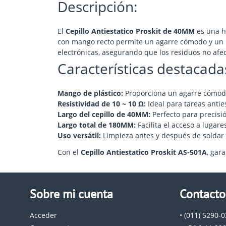
Descripción:
El
Cepillo Antiestatico Proskit de 40MM
es una he
con mango recto permite un agarre cómodo y un uso
electrónicas, asegurando que los residuos no afe
Características destacada
Mango de plástico:
Proporciona un agarre cómod
Resistividad de 10 ~ 10 Ω:
Ideal para tareas anties
Largo del cepillo de 40MM:
Perfecto para precisi
Largo total de 180MM:
Facilita el acceso a lugares
Uso versátil:
Limpieza antes y después de soldar
Con el
Cepillo Antiestatico Proskit AS-501A
, gar
Sobre mi cuenta
Contacto
Acceder
• (011) 5290-