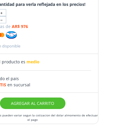
antidad para verla reflejada en los precios!
+
−
as de
AR$ 976
n disponible
l producto es
medio
do el pais
TIS
en sucursal
AGREGAR AL CARRITO
os pueden variar segun la cotizacion del dolar almomento de efectuar
el pago