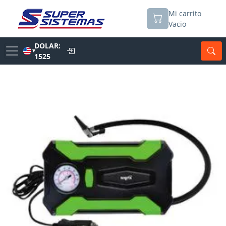
Mi carrito
Vacio
DOLAR:
▼
1525