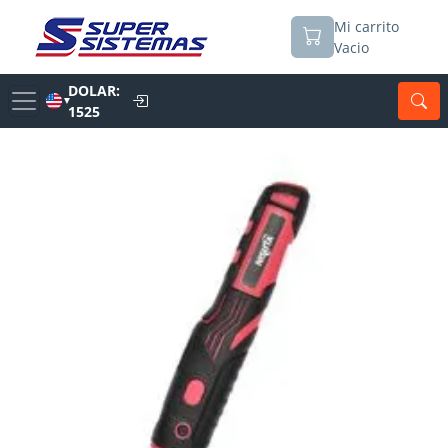
Mi carrito
Vacio
DOLAR:
▼
1525